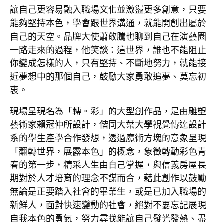
讓自己更容易融入職場文化並激盪更多創意，只要
能夠堅持本色，學會跟世界溝通，就能開創出屬於
自己的天空。品牌大使蕭敬騰也聊到自己在演藝圈
一路走來的過程，他笑談：這世界，誰也不能阻止
你變成怎樣的人，只有堅持、不斷地努力，就能接
近夢想中的那個自己，鼓勵大家勇敢追夢、莫忘初
衷。
現場呈現名為「轉。彩」的大型創作品，是由雕塑
藝術家賴冠仲所設計，偕同大葉大學視覺傳達設計
系的學生產學合作發想，透過魔術方塊的意象呈現
「翻轉世界，展露本色」的概念，象徵轉動彩色青
春的第一步，精采人生由自己掌握，與信義房屋長
期對於人才培育的理念不謀而合，藉此創作以鼓勵
無論是正要踏入社會的畢業生，或是已加入職場的
新鮮人，面對快速變動的社會，絕對不要忘記展現
自我本色的勇氣，努力尋找能讓自己發光發熱、盡