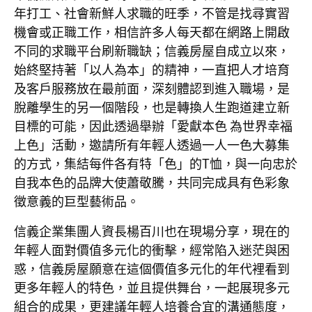
年打工、社會新鮮人求職的旺季，不管是找尋實習
機會或正職工作，相信許多人每天都在網路上開啟
不同的求職平台刷新職缺；信義房屋自成立以來，
始終堅持著「以人為本」的精神，一直把人才培育
及客戶服務放在最前面，深刻體認到進入職場，是
脫離學生的另一個階段，也是轉換人生跑道建立新
目標的可能，因此透過舉辦「愛獻本色 為世界幸福
上色」活動，邀請所有年輕人透過一人一色大募集
的方式，集結每件各有特「色」的T恤，與一向忠於
自我本色的品牌大使蕭敬騰，共同完成具有色彩象
徵意義的巨型藝術品。
信義企業集團人資長楊百川也在現場分享，現在的
年輕人面對價值多元化的衝擊，經常陷入迷茫與困
惑，信義房屋願意在這個價值多元化的年代裡看到
更多年輕人的特色，並且提供舞台，一起展現多元
組合的成果，更建議年輕人培養合宜的溝通態度，