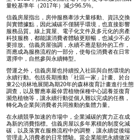
2017
96.5%
量較基準年（
年）減少
。
信義房屋指出，房仲服務牽涉大量移動、資訊交換
與實體據點，因此減碳不僅關乎環境，也直接影響
服務品質。線上賞屋、電子化文件及多元化的房產
科技服務，都能讓消費者體驗更順暢，也減少不必
要排放。信義房屋強調，永續不應是額外的工作，
而應成為服務流程的一部分，使每位消費者在日常
選擇中，自然參與永續轉型。
營運之外，信義房屋也持續投入社區與自然環境的
永續行動。包括長期推動「社區一家」計畫、於台
2
20
東
公頃林地展開為期
年的森林復育計畫進行生態
調查，以及響應辜嚴倬雲植物保種中心認養並復育
瀕危植物等，讓永續行動從個人難以完成的任務，
轉化為企業與消費者共同推動的集體力量。
在永續競爭加速的市場中，企業減碳的實力正在成
為新的消費指標。信義房屋以多年累積的制度化減
碳，以及落實在服務流程中的調整，讓永續從後端
管理走入消費者的日常體驗。當企業能把永續做深