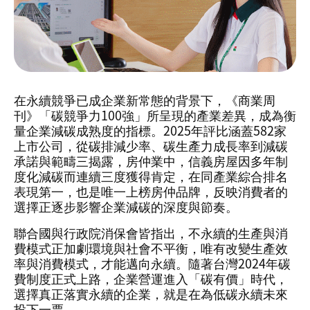
在永續競爭已成企業新常態的背景下，《商業周
100
刊》「碳競爭力
強」所呈現的產業差異，成為衡
2025
582
量企業減碳成熟度的指標。
年評比涵蓋
家
上市公司，從碳排減少率、碳生產力成長率到減碳
承諾與範疇三揭露，房仲業中，信義房屋因多年制
度化減碳而連續三度獲得肯定，在同產業綜合排名
表現第一，也是唯一上榜房仲品牌，反映消費者的
選擇正逐步影響企業減碳的深度與節奏。
聯合國與行政院消保會皆指出，不永續的生產與消
費模式正加劇環境與社會不平衡，唯有改變生產效
2024
率與消費模式，才能邁向永續。隨著台灣
年碳
費制度正式上路，企業營運進入「碳有價」時代，
選擇真正落實永續的企業，就是在為低碳永續未來
投下一票。