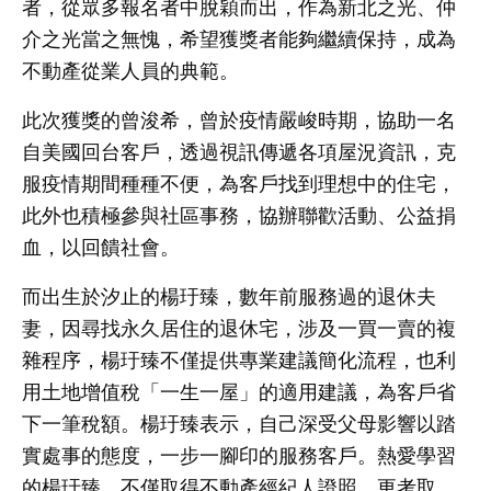
者，從眾多報名者中脫穎而出，作為新北之光、仲
介之光當之無愧，希望獲獎者能夠繼續保持，成為
不動產從業人員的典範。
此次獲獎的曾浚希，曾於疫情嚴峻時期，協助一名
自美國回台客戶，透過視訊傳遞各項屋況資訊，克
服疫情期間種種不便，為客戶找到理想中的住宅，
此外也積極參與社區事務，協辦聯歡活動、公益捐
血，以回饋社會。
而出生於汐止的楊玗臻，數年前服務過的退休夫
妻，因尋找永久居住的退休宅，涉及一買一賣的複
雜程序，楊玗臻不僅提供專業建議簡化流程，也利
用土地增值稅「一生一屋」的適用建議，為客戶省
下一筆稅額。楊玗臻表示，自己深受父母影響以踏
實處事的態度，一步一腳印的服務客戶。熱愛學習
的楊玗臻，不僅取得不動產經紀人證照，更考取