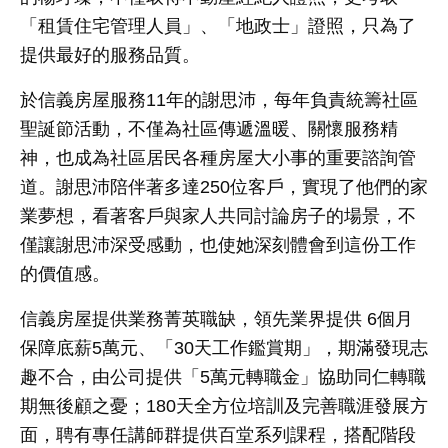
「租賃住宅管理人員」、「地政士」證照，只為了
提供最好的服務品質。
於信義房屋服務
11
年的謝思沛，每年負責統籌社區
聖誕節活動，不僅為社區傳遞溫暖、關懷服務精
神，也成為社區居民各種房屋大小事的重要諮詢管
道。謝思沛陪伴著多達
250
位客戶，實現了他們的家
業夢想，看著客戶與家人共同討論房子的場景，不
僅讓謝思沛深受感動，也使她深刻體會到這份工作
的價值感。
信義房屋提供業務菁英職缺，領先業界提供
6
個月
保障底薪
5
萬元、「
30
天工作鑑賞期」，期滿發現志
趣不合，由公司提供「
5
萬元轉職金」協助同仁轉職
期無後顧之憂；
180
天全方位培訓及完善職涯發展方
面，聘有專任講師群提供百堂系列課程，搭配階段