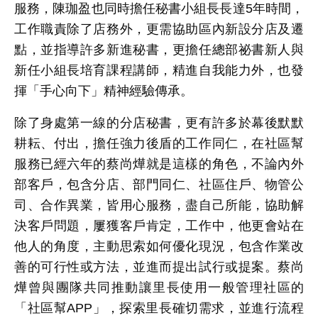
服務，陳珈盈也同時擔任秘書小組長長達
5
年時間，
工作職責除了店務外，更需協助區內新設分店及遷
點，並指導許多新進秘書，更擔任總部祕書新人與
新任小組長培育課程講師，精進自我能力外，也發
揮「手心向下」精神經驗傳承。
除了身處第一線的分店秘書，更有許多於幕後默默
耕耘、付出，擔任強力後盾的工作同仁，在社區幫
服務已經六年的蔡尚燁就是這樣的角色，不論內外
部客戶，包含分店、部門同仁、社區住戶、物管公
司、合作異業，皆用心服務，盡自己所能，協助解
決客戶問題，屢獲客戶肯定，工作中，他更會站在
他人的角度，主動思索如何優化現況，包含作業改
善的可行性或方法，並進而提出試行或提案。蔡尚
燁曾與團隊共同推動讓里長使用一般管理社區的
「社區幫
APP
」，探索里長確切需求，並進行流程