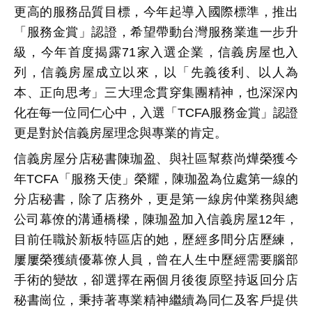
更高的服務品質目標，今年起導入國際標準，推出
「服務金賞」認證，希望帶動台灣服務業進一步升
級，今年首度揭露
71
家入選企業，信義房屋也入
列，信義房屋成立以來，以「先義後利、以人為
本、正向思考」三大理念貫穿集團精神，也深深內
化在每一位同仁心中，入選「
TCFA
服務金賞」認證
更是對於信義房屋理念與專業的肯定。
信義房屋分店秘書陳珈盈、與社區幫蔡尚燁榮獲今
年
TCFA
「服務天使」榮耀，陳珈盈為位處第一線的
分店秘書，除了店務外，更是第一線房仲業務與總
公司幕僚的溝通橋樑，陳珈盈加入信義房屋
12
年，
目前任職於新板特區店的她，歷經多間分店歷練，
屢屢榮獲績優幕僚人員，曾在人生中歷經需要腦部
手術的變故，卻選擇在兩個月後復原堅持返回分店
秘書崗位，秉持著專業精神繼續為同仁及客戶提供