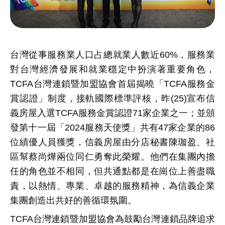
台灣從事服務業人口占總就業人數近
60%
，服務業
對台灣經濟發展和就業穩定中扮演著重要角色，
TCFA
台灣連鎖暨加盟協會首屆揭曉「
TCFA
服務金
賞認證」制度，接軌國際標準評核，昨
(25)
宣布信
義房屋入選
TCFA
服務金賞認證
71
家企業之一；並頒
發第十一屆「
2024
服務天使獎」共有
47
家企業的
86
位績優人員獲獎，信義房屋由分店秘書陳珈盈、社
區幫蔡尚燁兩位同仁勇奪此榮耀。他們在集團內擔
任的角色並不相同，但共通點都是在崗位上善盡職
責，以熱情、專業、卓越的服務精神，為信義企業
集團創造出共好的善循環氛圍。
TCFA
台灣連鎖暨加盟協會為鼓勵台灣連鎖品牌追求