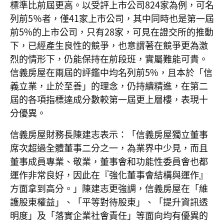
標準比前屆更高。以受評上市公司824家為例，可名
列前5％者，僅41家上市公司，其中同時也是第一屆
前5%的上市公司，只有28家，可見在證交所的推動
下，已經產生良性的競爭，也意謂著在競爭更為激
烈的情形下，仍能保持在前段班，實屬難能可貴。
信義房屋在兩屆的評鑑中均名列前5%，且本於「信
義立業，止於至善」的理念，仍持續精進，在第二
屆的各項指標達成分數較第一屆更上層樓，表現十
分優異。
信義房屋財務長陳建志表示：「信義房屋獨立董事
席次超過全體董事二分之一，為業界中少見，而且
董事成員專業、敬業，董事會和功能性委員會也都
運作非常良好，因此在『強化董事會結構與運作』
方面拿到高分。」陳建志更強調，信義房屋在「維
護股東權益」、「平等對待股東」、「提升資訊透
明度」及「落實企業社會責任」等面向均有優異的