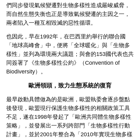
們同步發現氣候變遷對生物多樣性造成嚴峻威脅，
而自然生態失衡也正是導致氣候變遷的主因之一，
兩者陷入一種互相毀滅的惡性循環。
也因此，早在
1992
年，在巴西里約舉行的聯合國
「地球高峰會」中，便將「全球暖化」與「生物多
樣性」並列為環境兩大議題；與會的
153
國代表也共
同簽署了《生物多樣性公約》（
Convention of
Biodiversity
）。
歐洲領頭，致力生態系統的復育
最早啟動具體做為的是歐洲，歐盟執委會逐步盤點
後發現，歐盟現行保護生物多樣性的相關政策工具
不足，遂在
1998
年發起了「歐洲共同體生物多樣性
策略」，並發展出一系列跨部門「生物多樣性行動
計畫」，並於
2001
年整合為「
2010
年實現生物多樣