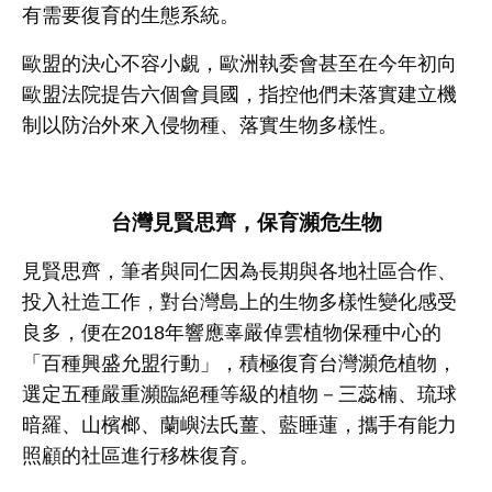
有需要復育的生態系統。
歐盟的決心不容小覷，歐洲執委會甚至在今年初向
歐盟法院提告六個會員國，指控他們未落實建立機
制以防治外來入侵物種、落實生物多樣性。
台灣見賢思齊，保育瀕危生物
見賢思齊，筆者與同仁因為長期與各地社區合作、
投入社造工作，對台灣島上的生物多樣性變化感受
良多，便在
2018
年響應辜嚴倬雲植物保種中心的
「百種興盛允盟行動」，積極復育台灣瀕危植物，
選定五種嚴重瀕臨絕種等級的植物－三蕊楠、琉球
暗羅、山檳榔、蘭嶼法氏薑、藍睡蓮，攜手有能力
照顧的社區進行移株復育。