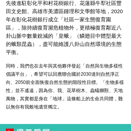
先後進駐彰化平和村花樹銀行、花蓮縣牛犁社區豐
田文史館、高雄市美濃區鍾理和文學館等地，
2020
年在彰化花樹銀行成立「社區一家生態復育園
區」，除持續復育瀕危植物外，更積極復育鄰近八
卦山脈中數量銳減的「皇蛾」（鱗翅目中體型最大
的蛾類昆蟲），盡可能維護八卦山自然環境的生態
平衡。
同時，我們也在去年與其他夥伴發起「自然與生物多樣性
倡議平台」，希望可以回應聯合國於
2030
達到自然淨正
向、
2050
前全面恢復自然生態的階段性目標。「生物多樣
性」並不遙遠，因為你、我、花草樹木、蟲蟻獅獸、天地
萬物，其實都是身在「地球」這條船上的生命共同體，難
以無你有我般地遺世獨立。