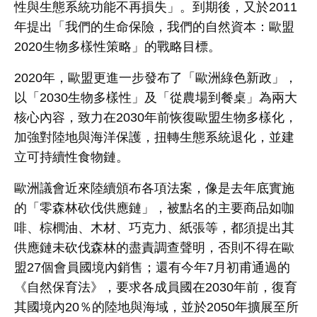
性與生態系統功能不再損失」。到期後，又於
2011
年提出「我們的生命保險，我們的自然資本：歐盟
2020
生物多樣性策略」的戰略目標。
2020
年，歐盟更進一步發布了「歐洲綠色新政」，
以「
2030
生物多樣性」及「從農場到餐桌」為兩大
核心內容，致力在
2030
年前恢復歐盟生物多樣化，
加強對陸地與海洋保護，扭轉生態系統退化，並建
立可持續性食物鏈。
歐洲議會近來陸續頒布各項法案，像是去年底實施
的「零森林砍伐供應鏈」，被點名的主要商品如咖
啡、棕櫚油、木材、巧克力、紙張等，都須提出其
供應鏈未砍伐森林的盡責調查聲明，否則不得在歐
盟
27
個會員國境內銷售；還有今年
7
月初甫通過的
《自然保育法》，要求各成員國在
2030
年前，復育
其國境內
20
％的陸地與海域，並於
2050
年擴展至所