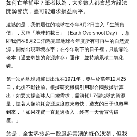
如何亡羊補牢？筆者以為，大多數人都會想方設法
開源節流，盡可能追求損益兩平。
遺憾的是，我們居住的地球在今年
8
月
2
日進入「生態負
債」，又稱「地球超載日」（
Earth Overshoot Day
），意
即我們在
8
月
2
日消耗完畢地球今年度所有可再生的自然資
源，開始出現環境赤字；在今年剩下的日子裡，只能靠吃
老本（過去剩餘的資源庫存）運作，並持續累積二氧化
碳。
第一次的地球超載日出現在
1971
年，發生於當年
12
月
25
日，此後不斷往前。根據研究機構引用聯合國數據計算
出：如要支撐全球人口總需求，需消耗
1.7
個地球的資源
量，隨著人類消耗資源速度愈來愈快，透支的日子也愈早
到來，「如果花費一直超過收入，終有一天會宣告破
產。」
於是，全世界掀起一股風起雲湧的綠色浪潮，但我