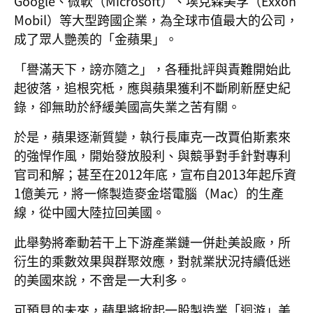
Google、微軟（Microsoft）、埃克森美孚（Exxon
Mobil）等大型跨國企業，為全球市值最大的公司，
成了眾人艷羨的「金蘋果」。
「譽滿天下，謗亦隨之」，各種批評與責難開始此
起彼落，追根究柢，應與蘋果獲利不斷刷新歷史紀
錄，卻無助於紓緩美國高失業之苦有關。
於是，蘋果逐漸質變，執行長庫克一改賈伯斯素來
的強悍作風，開始發放股利、與競爭對手針對專利
官司和解；甚至在2012年底，宣布自2013年起斥資
1億美元，將一條製造麥金塔電腦（Mac）的生產
線，從中國大陸拉回美國。
此舉勢將牽動若干上下游產業鏈一併赴美設廠，所
衍生的乘數效果與群聚效應，對就業狀況持續低迷
的美國來說，不啻是一大利多。
可預見的未來，蘋果將掀起一股製造業「迴游」美