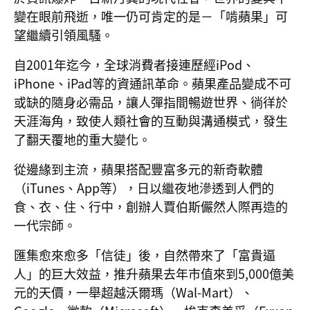
變在眼前飛逝，唯一仍可肯定的是－「啃蘋果」可
望繼續引領風騷。
自2001年迄今，全球消費者接連歷經iPod、
iPhone、iPad等的資通訊革命。蘋果產品變成不可
或缺的隨身必需品，讓人彈指間暢遊世界、徜徉於
天涯海角，致使人類社會的互動與溝通模式，發生
了翻天覆地的重大變化。
從邊緣到主流，蘋果搭配豐富多元的新奇軟體
（iTunes、App等），日以繼夜地滲透到人們的
食、衣、住、行中，創辦人賈伯斯儼然人際再造的
一代宗師。
匯集愈來愈多「信徒」後，自然帶來了「富貴逼
人」的巨大效益，推升蘋果去年市值來到5,000億美
元的天價，一舉超越沃爾瑪（Wal-Mart）、