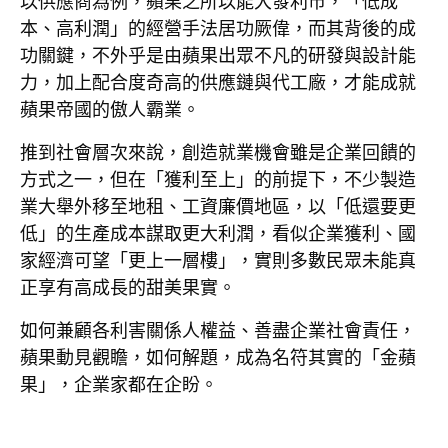
以供應商為例，蘋果之所以能大發利市，「低成
本、高利潤」的經營手法居功厥偉，而其背後的成
功關鍵，不外乎是由蘋果出眾不凡的研發與設計能
力，加上配合度奇高的供應鏈與代工廠，才能成就
蘋果帝國的傲人霸業。
推到社會層次來說，創造就業機會雖是企業回饋的
方式之一，但在「獲利至上」的前提下，不少製造
業大舉外移至地租、工資廉價地區，以「低還要更
低」的生產成本謀取更大利潤，看似企業獲利、國
家經濟可望「更上一層樓」，實則多數民眾未能真
正享有高成長的甜美果實。
如何兼顧各利害關係人權益、善盡企業社會責任，
蘋果動見觀瞻，如何解題，成為名符其實的「金蘋
果」，企業家都在企盼。