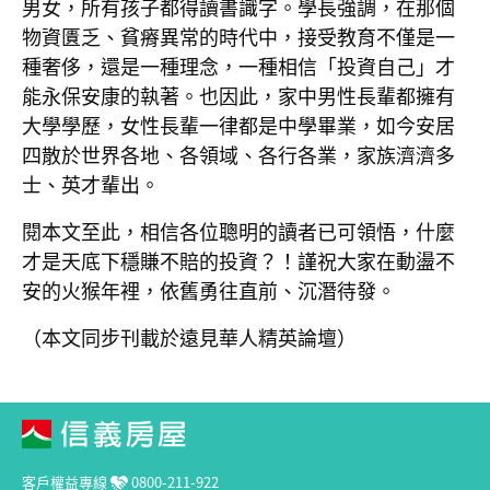
男女，所有孩子都得讀書識字。學長強調，在那個
物資匱乏、貧瘠異常的時代中，接受教育不僅是一
種奢侈，還是一種理念，一種相信「投資自己」才
能永保安康的執著。也因此，家中男性長輩都擁有
大學學歷，女性長輩一律都是中學畢業，如今安居
四散於世界各地、各領域、各行各業，家族濟濟多
士、英才輩出。
閱本文至此，相信各位聰明的讀者已可領悟，什麼
才是天底下穩賺不賠的投資？！謹祝大家在動盪不
安的火猴年裡，依舊勇往直前、沉潛待發。
（本文同步刊載於
遠見華人精英論壇
）
客戶權益專線
0800-211-922