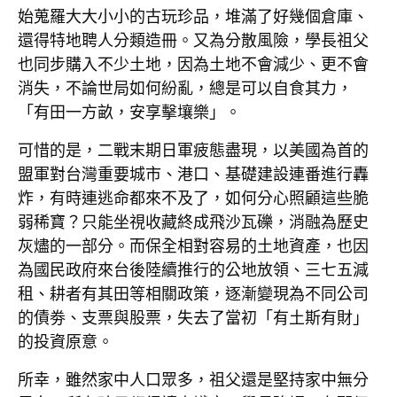
始蒐羅大大小小的古玩珍品，堆滿了好幾個倉庫、
還得特地聘人分類造冊。又為分散風險，學長祖父
也同步購入不少土地，因為土地不會減少、更不會
消失，不論世局如何紛亂，總是可以自食其力，
「有田一方畝，安享擊壤樂」。
可惜的是，二戰末期日軍疲態盡現，以美國為首的
盟軍對台灣重要城市、港口、基礎建設連番進行轟
炸，有時連逃命都來不及了，如何分心照顧這些脆
弱稀寶？只能坐視收藏終成飛沙瓦礫，消融為歷史
灰燼的一部分。而保全相對容易的土地資產，也因
為國民政府來台後陸續推行的公地放領、三七五減
租、耕者有其田等相關政策，逐漸變現為不同公司
的債劵、支票與股票，失去了當初「有土斯有財」
的投資原意。
所幸，雖然家中人口眾多，祖父還是堅持家中無分