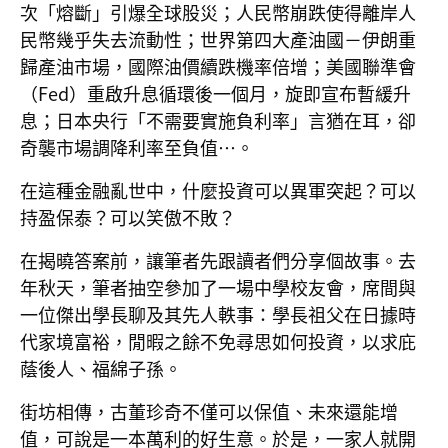
次「熔斷」引爆全球股災；人民幣崩跌使得離岸人
民幣幾乎失去流動性；世界第四大產油國－伊朗重
歸產油市場，國際油價續跌機率倍增；美國聯準會
（Fed）重啟升息循環後一個月，旋即宣布暫緩升
息；日本央行「不需要實施負利率」言猶在耳，卻
奇襲市場調降利率至負值…。
在這種金融亂世中，什麼投資可以異軍突起？可以
持盈保泰？可以笑傲不敗？
在揭曉答案前，讓筆者先跟讀者們分享個故事。去
年秋天，筆者抽空參加了一場中學校友會，席間與
一位傑出學長聊及其先人軼事：學長祖父在日據時
代家境富裕，閒暇之餘不免尋思如何投資，以求庇
蔭後人、福綿子孫。
街坊相傳，古董珍奇不僅可以保值、未來還能增
值，可說是一本萬利的好生意。於是，一家人就開