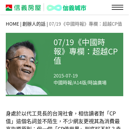
HOME
|
創辦人的話
|
07/19《中國時報》專欄：超越CP值
07/19《中國時
報》專欄：超越CP
值
2015-07-19
中國時報/A14版/時論廣場
身處於以代工見長的台灣社會，相信讀者對「CP
值」這個名詞並不陌生，不少網友更視其為消費最
高指導原則；但一個「CP值世界」到底好不好？幸