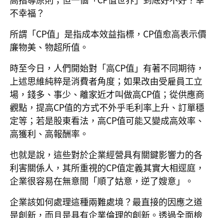
不幸福？
所謂「CP值」是指成本效益指標，CP值愈高表示價
廉物美、物超所值。
時至今日，人們開始對「高CP值」有著不同期待，
上述思維純粹是消費者角度；如果改由受雇員工立
場，錢多、事少、離家近才叫做高CP值；從供應商
觀點，提高CP值的方式不外乎毛利率上升、訂單穩
定等；若是股東看法，高CP值可能又變成高效率、
高獲利、高報酬率。
也就是說，這些對於企業經營具有關鍵影響力的各
利害關係人，其所重視的CP值定義其實大相逕庭，
企業很容易在無意間「順了姑意，逆了嫂意」。
企業該如何處理這種兩難處境？最直接的因應之道
是創新，而且是具有企業倫理的創新。透過全面檢